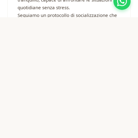
quotidiane senza stress.
Seguiamo un protocollo di socializzazione che
include: manipolazione quotidiana,
esposizione a rumori domestici, interazione
con persone di età diverse, gioco con altri cani,
esperienze positive con ambienti esterni.
Approfondisci nel nostro
blog sul Staffordshire
Bull Terrier
con guide pratiche su
socializzazione, alimentazione e salute.
I primi 21 giorni: la fase neonatale
Nelle prime tre settimane i cuccioli sono completamente
dipendenti dalla madre. In questa fase monitoriamo
attentamente la crescita, il peso e lo sviluppo di ogni
cucciolo. La manipolazione delicata inizia fin dai primi