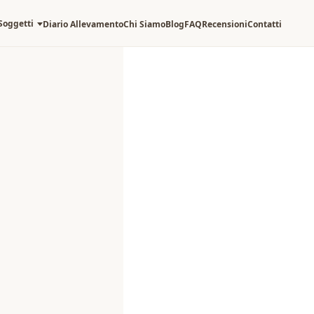
Soggetti
Diario Allevamento
Chi Siamo
Blog
FAQ
Recensioni
Contatti