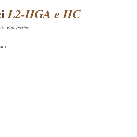
ci
L2-HGA e HC
re Bull Terrier
tura