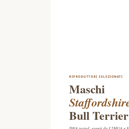
RIPRODUTTORI SELEZIONATI
Maschi
Staffordshir
Bull Terrier
DNA tested, esenti da L2HGA e 