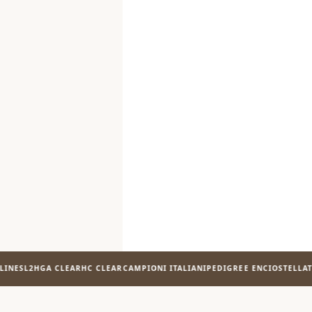
ES
L2HGA CLEAR
HC CLEAR
CAMPIONI ITALIANI
PEDIGREE ENCI
OSTELLATO 