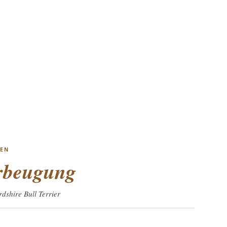
DEN
rbeugung
rdshire Bull Terrier