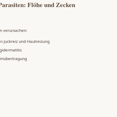
Parasiten: Flöhe und Zecken
n verursachen:
en Juckreiz und Hautreizung
gidermatitis
mübertragung
ei schwerem Befall
 gefährlich wegen Krankheitsübertragung:
se (Lyme-Krankheit)
se