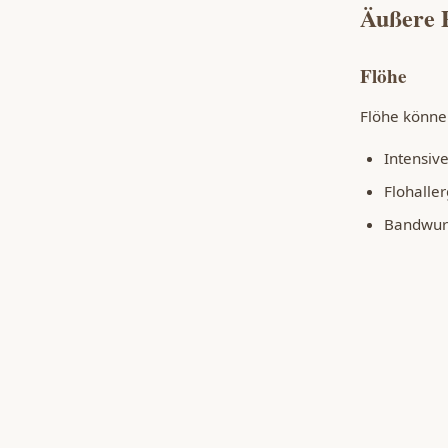
Äußere 
Flöhe
Flöhe könne
Intensiv
Flohaller
Bandwur
Anämie b
Zecken
Zecken sind
Borrelio
Ehrlichio