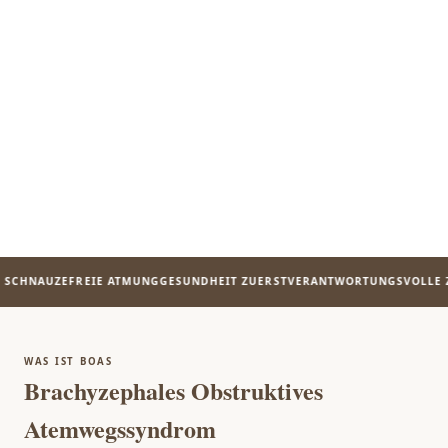
CHNAUZE
FREIE ATMUNG
GESUNDHEIT ZUERST
VERANTWORTUNGSVOLLE ZUC
WAS IST BOAS
Brachyzephales Obstruktives
Atemwegssyndrom