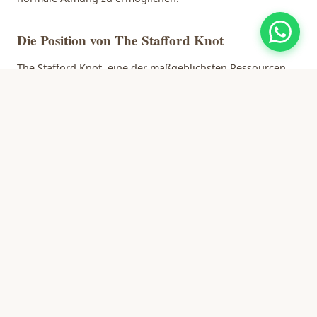
Die Position von The Stafford Knot
The Stafford Knot
, eine der maßgeblichsten Ressourcen
über die Rasse, ist kategorisch: "
Wir wollen absolut
NICHT, dass der Staffordshire Bull Terrier den Weg der
vom BAS betroffenen Rassen wie der Französischen
Bulldogge oder des Mopses fortsetzt. Wir sind KEINE
brachyzephale Rasse und möchten nicht in diese
Kategorie fallen.
"
Dies ist eine starke Aussage, die alle Züchter ernst
nehmen sollten.
BOAS ist beim Staffy selten... wenn richtig
gezüchtet
Forschungen der
Universität Cambridge
bestätigen:
"Während die 3 beliebtesten brachyzephalen Rassen ein